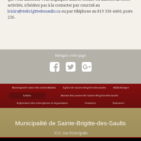
activités, n'hésitez pas à la contacter par courriel au
loisirs@stebrigittedessaults.ca
ou par téléphone au 819 336-4460, poste
226.
Municipalité amie des aînés (MADA)
Église de Sainte-Brigitte-des-Saults
Bibliothèque
Loisirs
Maison des jeunes de Sainte-Brigitte-des-Saults
Répertoire des entreprises et organismes
Vestiaire
Écocentre
Municipalité de Sainte-Brigitte-des-Saults
319, rue Principale
Sainte-Brigitte-des-Saults (Qc) J0C 1E0