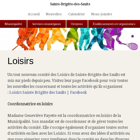
Aller au contenu principal
Sainte-Brigitte-des-Saults
Accueil
Nouvelles
Calendrier
Nous joindre
Municipalité
Services municipaux
Citoyens
Établissements et organismes
Vous êtes ici
Loisirs
Un tout nouveau comité des Loisirs de Sainte-Brigitte-des-Saults est
mis sur pieds depuis peu. Visitez leur page Facebook pour voir toutes
les nouvelles les concernant et toutes les activités qu'ils organisent
:
Loisirs Sainte Brigitte des Saults | Facebook
Coordonnatrice en loisirs
Madame Geneviève Payette est la coordonnatrice en loisirs de la
Municipalité. Son mandat est de coordonner et de gérer toutes les
activités du comité. Elle s'occupe également d'organiser toutes sortes
d'activités en lien avec les Loisirs. Si vous avez des idées d'activités ou
que vous aimeriez vous impliquer dans le comité ou dans les diverses