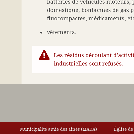
batteries de véhicules moteurs, 
domestique, bonbonnes de gaz 
fluocompactes, médicaments, etc
vêtements.
Les résidus découlant d’activ
industrielles sont refusés.
Municipalité amie des aînés (MADA)
Église de