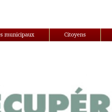
s
es municipaux
Citoyens