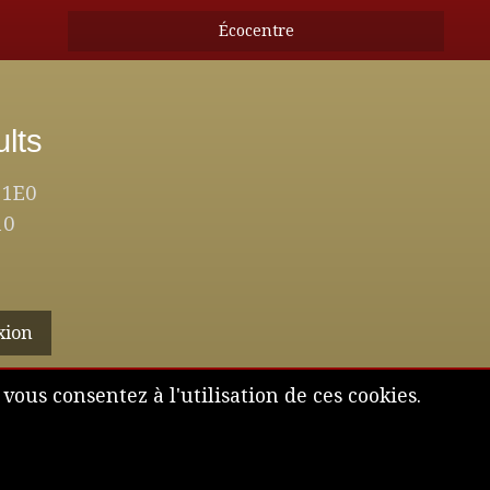
Écocentre
ults
 1E0
10
xion
 vous consentez à l'utilisation de ces cookies.
ts