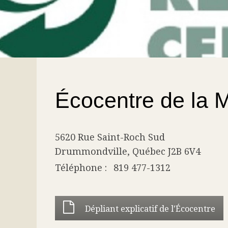
Vous êtes ici
Écocentre de la
5620 Rue Saint-Roch Sud
Drummondville
,
Québec
J2B 6V4
Téléphone
819 477-1312
Dépliant explicatif de l'Écocentre