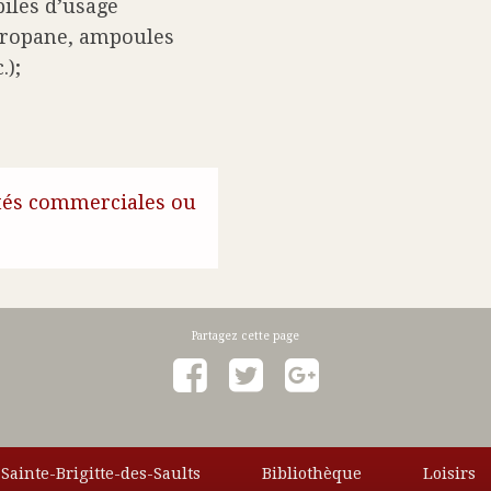
piles d’usage
propane, ampoules
.);
ités commerciales ou
 Sainte-Brigitte-des-Saults
Bibliothèque
Loisirs