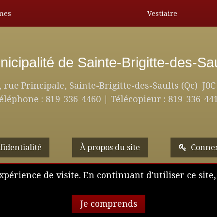
smes
Vestiaire
icipalité de Sainte-Brigitte-des-Sa
, rue Principale, Sainte-Brigitte-des-Saults (Qc) J0C
éléphone : 819-336-4460 | Télécopieur : 819-336-44
fidentialité
À propos du site
Conne
xpérience de visite. En continuant d'utiliser ce site,
ous droits réservés. © Municipalité de Sainte-Brigitte-des-Saul