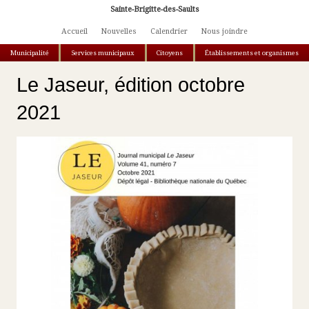
Aller au contenu principal
Sainte-Brigitte-des-Saults
Accueil
Nouvelles
Calendrier
Nous joindre
Municipalité
Services municipaux
Citoyens
Établissements et organismes
Vous êtes ici
Le Jaseur, édition octobre
2021