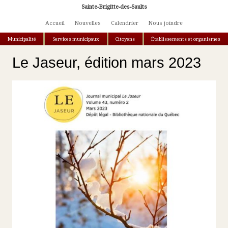
Aller au contenu principal
Sainte-Brigitte-des-Saults
Accueil
Nouvelles
Calendrier
Nous joindre
Municipalité
Services municipaux
Citoyens
Établissements et organismes
Vous êtes ici
Le Jaseur, édition mars 2023