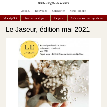
Aller au contenu principal
Sainte-Brigitte-des-Saults
Accueil
Nouvelles
Calendrier
Nous joindre
Municipalité
Services municipaux
Citoyens
Établissements et organismes
Vous êtes ici
Le Jaseur, édition mai 2021