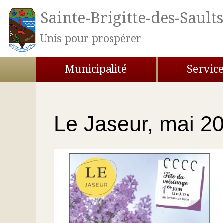
Aller au contenu principal
Sainte-Brigitte-des-Sault
Unis pour prospérer
Municipalité
Servic
Vous êtes ici
Le Jaseur, mai 2