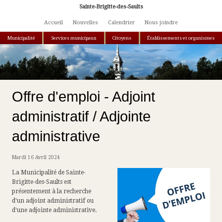
Aller au contenu principal
Sainte-Brigitte-des-Saults
Accueil
Nouvelles
Calendrier
Nous joindre
Municipalité
Services municipaux
Citoyens
Établissements et organismes
Vous êtes ici
Offre d'emploi - Adjoint
administratif / Adjointe
administrative
Mardi 16 Avril 2024
La Municipalité de Sainte-
Brigitte-des-Saults est
présentement à la recherche
d'un adjoint administratif ou
d'une adjointe administrative.