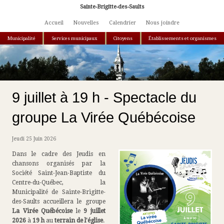
Aller au contenu principal
Sainte-Brigitte-des-Saults
Accueil
Nouvelles
Calendrier
Nous joindre
Municipalité
Services municipaux
Citoyens
Établissements et organismes
Vous êtes ici
9 juillet à 19 h - Spectacle du
groupe La Virée Québécoise
Jeudi 25 Juin 2026
Dans le cadre des Jeudis en
chansons organisés par la
Société Saint-Jean-Baptiste du
Centre-du-Québec, la
Municipalité de Sainte-Brigitte-
des-Saults accueillera le groupe
La Virée Québécoise
le
9 juillet
2026
à
19 h
au
terrain de l'église
.